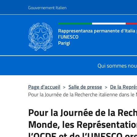
Aller au contenu
Gouvernement Italien
Site Web, social et en-tê
Rappresentanza permanente d’Italia
l’UNESCO
Parigi
Il sito ufficiale della Rappresenta
Qui sommes nou
Page d'accueil
>
Salle de presse
>
De la Repré
Pour la Journée de la Recherche italienne dans le 
Pour la Journée de la Rech
Monde, les Représentatio
l’OCDE et de l’UNESCO or