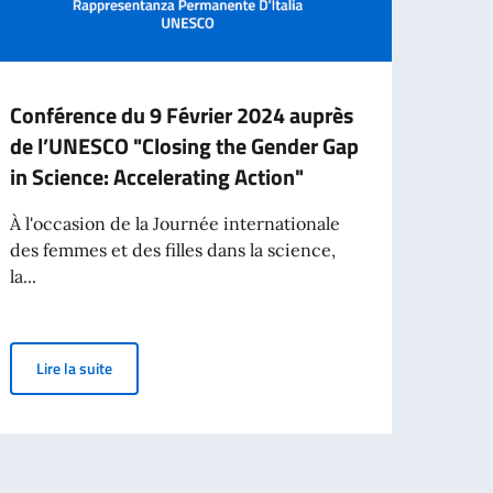
Conférence du 9 Février 2024 auprès
Conf
de l’UNESCO "Closing the Gender Gap
Du 7 
in Science: Accelerating Action"
42e C
À l'occasion de la Journée internationale
des femmes et des filles dans la science,
la...
Lir
Conférence du 9 Février 2024 auprès de l’UNESCO "Closing
Lire la suite
e Internationale des Sciences et des Technologies Quantiques et de la Jou