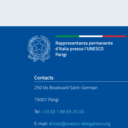
Rappresentanza permanente
d’Italia presso l’UNESCO
Parigi
Section de pied de 
Contacts
250 bis Boulevard Saint-Germain
75007 Parigi
Tel:
+33 (0) 1 88 83 25 00
E-mail:
dl.italy@unesco-delegations.org