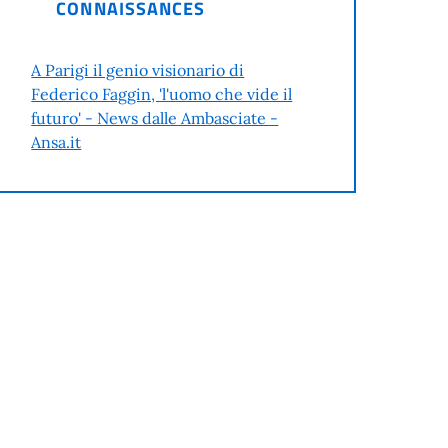
CONNAISSANCES
A Parigi il genio visionario di
Federico Faggin, 'l'uomo che vide il
futuro' - News dalle Ambasciate -
Ansa.it