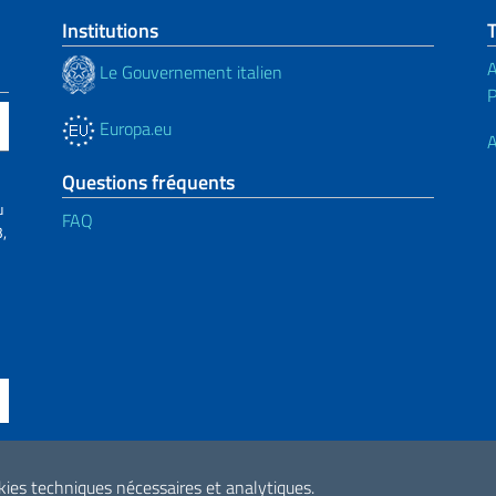
Institutions
A
Le Gouvernement italien
Europa.eu
A
Questions fréquents
u
FAQ
,
ssibilità
okies techniques nécessaires et analytiques.
2026 Droits d'aute