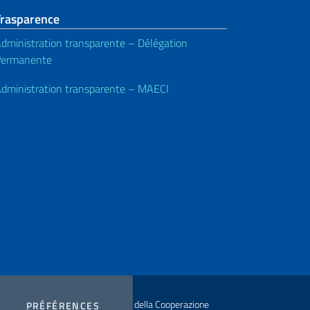
Trasparence
dministration transparente – Délégation
Permanente
dministration transparente – MAECI
ur Ministero degli Affari Esteri e della Cooperazione
COOKIES
PRÉFÉRENCES