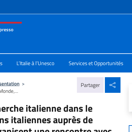
te de menu
 presso
nza permanente d’Italia presso l’UNESCO Parigi
s
L’Italie à l’Unesco
Services et Opportunités
Parta
sentation
>
Partager
Monde,...
erche italienne dans le
ns italiennes auprès de
ganisent une rencontre avec