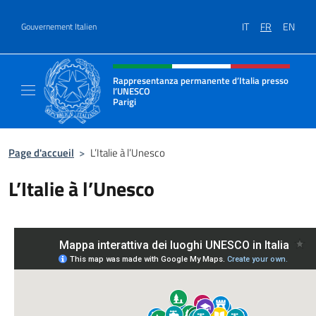
Aller au contenu
IT
FR
EN
Gouvernement Italien
Site Web, social et en-tête de m
Rappresentanza permanente d’Italia presso
l’UNESCO
Parigi
Il sito ufficiale della Rappresentanza perma
Page d'accueil
>
L’Italie à l’Unesco
L’Italie à l’Unesco