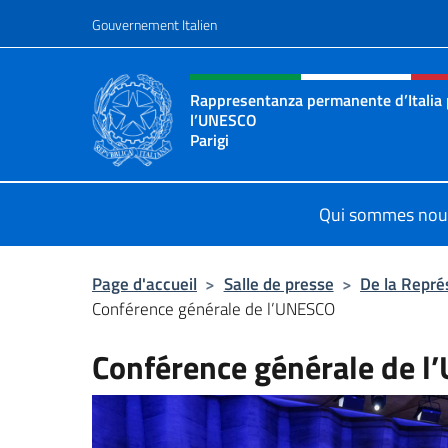
Aller au contenu
Gouvernement Italien
Site Web, social et en-tê
Rappresentanza permanente d’Italia
l’UNESCO
Parigi
Il sito ufficiale della Rappresenta
Qui sommes nou
Page d'accueil
>
Salle de presse
>
De la Repré
Conférence générale de l’UNESCO
Conférence générale de 