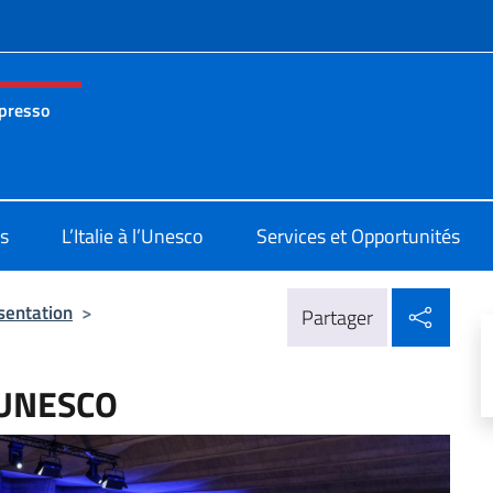
te de menu
 presso
nza permanente d’Italia presso l’UNESCO Parigi
s
L’Italie à l’Unesco
Services et Opportunités
Parta
sentation
>
Partager
l’UNESCO