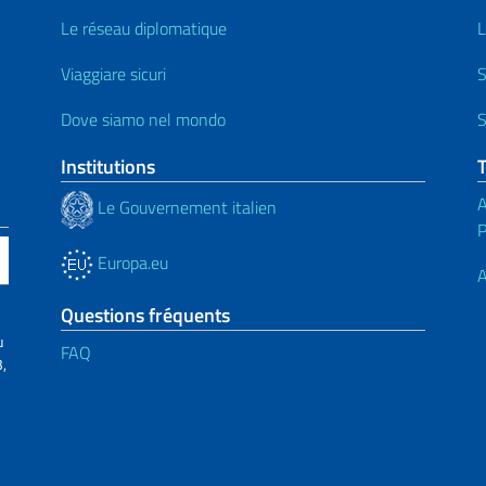
Le réseau diplomatique
L
Viaggiare sicuri
S
Dove siamo nel mondo
S
Institutions
A
Le Gouvernement italien
Europa.eu
A
Questions fréquents
u
FAQ
,