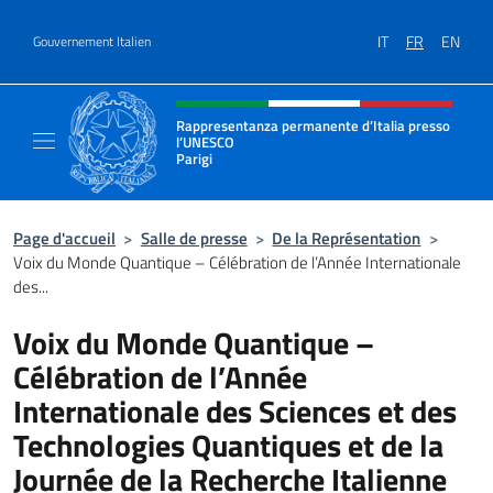
Aller au contenu
IT
FR
EN
Gouvernement Italien
Site Web, social et en-tête de m
Rappresentanza permanente d’Italia presso
l’UNESCO
Parigi
Il sito ufficiale della Rappresentanza perma
Page d'accueil
>
Salle de presse
>
De la Représentation
>
Voix du Monde Quantique – Célébration de l’Année Internationale
des...
Voix du Monde Quantique –
Célébration de l’Année
Internationale des Sciences et des
Technologies Quantiques et de la
Journée de la Recherche Italienne