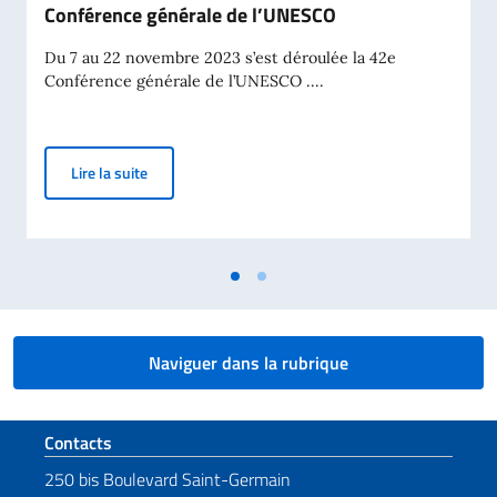
Conférence générale de l’UNESCO
Du 7 au 22 novembre 2023 s’est déroulée la 42e
Conférence générale de l’UNESCO ....
Conférence générale de l’UNESCO
Lire la suite
Naviguer dans la rubrique
Section de pied de page
Contacts
250 bis Boulevard Saint-Germain