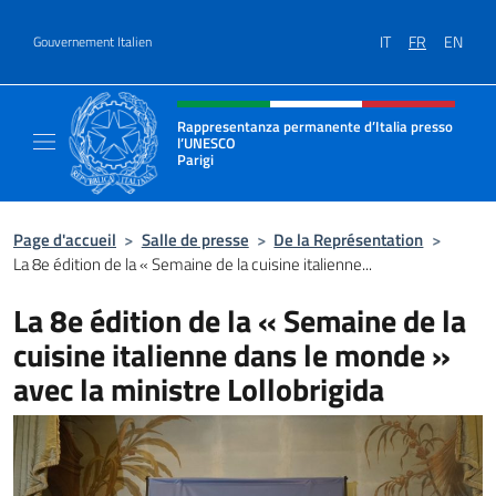
Aller au contenu
IT
FR
EN
Gouvernement Italien
Site Web, social et en-tête de m
Rappresentanza permanente d’Italia presso
l’UNESCO
Parigi
Il sito ufficiale della Rappresentanza perma
Page d'accueil
>
Salle de presse
>
De la Représentation
>
La 8e édition de la « Semaine de la cuisine italienne...
La 8e édition de la « Semaine de la
cuisine italienne dans le monde »
avec la ministre Lollobrigida