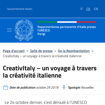
Aller au contenu
IT
FR
EN
Gouvernement Italien
Site Web, social et en-tête de m
Rappresentanza permanente d’Italia presso
l’UNESCO
Parigi
Il sito ufficiale della Rappresentanza perma
Page d'accueil
>
Salle de presse
>
De la Représentation
>
CreativItaly – un voyage à travers la créativité italienne
CreativItaly – un voyage à travers
la créativité italienne
Date de publication:
octobre 29 2019
Typologie:
Nouvelles
Le 24 octobre dernier, s’est déroulé à l’UNESCO