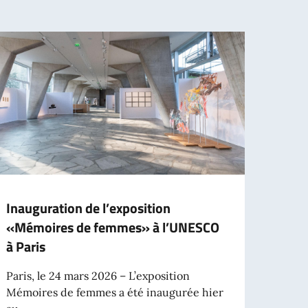
Inauguration de l’exposition
Prix 
«Mémoires de femmes» à l’UNESCO
de «
à Paris
Le 11 
accue
Paris, le 24 mars 2026 – L’exposition
du...
Mémoires de femmes a été inaugurée hier