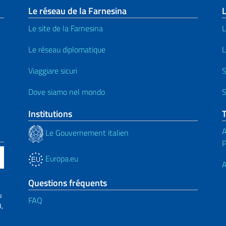
page
Le réseau de la Farnesina
L
Le site de la Farnesina
L
Le réseau diplomatique
L
Viaggiare sicuri
S
Dove siamo nel mondo
S
Institutions
A
Le Gouvernement italien
Europa.eu
A
Questions fréquents
u
FAQ
,