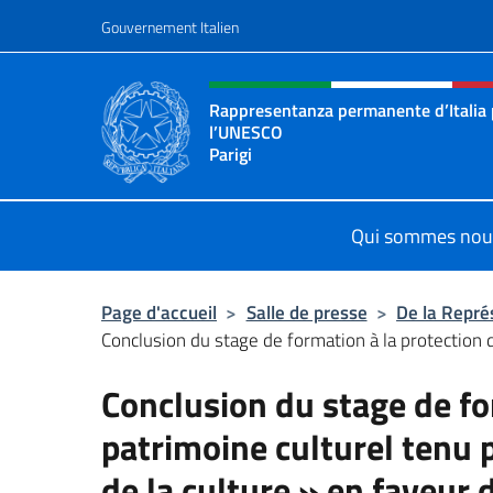
Aller au contenu
Gouvernement Italien
Site Web, social et en-tê
Rappresentanza permanente d’Italia
l’UNESCO
Parigi
Il sito ufficiale della Rappresenta
Qui sommes nou
Page d'accueil
>
Salle de presse
>
De la Repré
Conclusion du stage de formation à la protection d
Conclusion du stage de fo
patrimoine culturel tenu p
de la culture » en faveur 