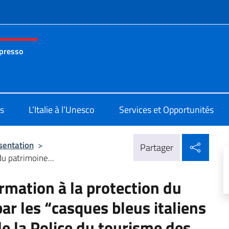
te de menu
 presso
nza permanente d’Italia presso l’UNESCO Parigi
s
L’Italie à l’Unesco
Services et Opportunités
Parta
sentation
>
Partager
u patrimoine...
rmation à la protection du
ar les “casques bleus italiens
de la Police du tourisme des