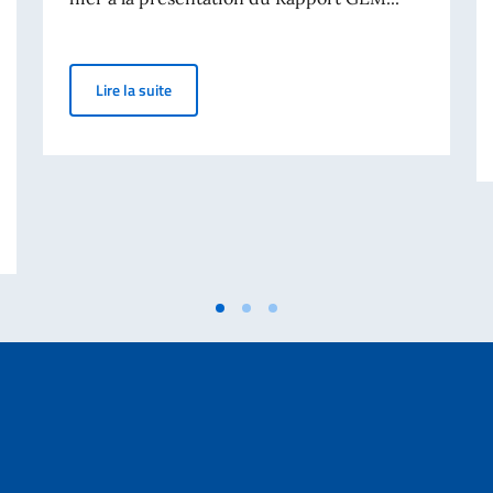
Le ministre Giuseppe Valditara à la présentatio
Lire la suite
ne dans le Monde, les Représentations italiennes auprès de l’OCDE et de l’