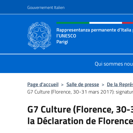
Aller au contenu
Gouvernement Italien
Site Web, social et en-tê
Rappresentanza permanente d’Italia
l’UNESCO
Parigi
Il sito ufficiale della Rappresenta
Qui sommes nou
Page d'accueil
>
Salle de presse
>
De la Repré
G7 Culture (Florence, 30-31 mars 2017): signature
G7 Culture (Florence, 30-
la Déclaration de Florenc