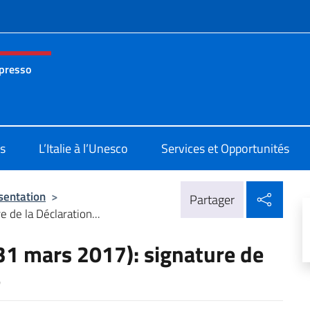
te de menu
 presso
nza permanente d’Italia presso l’UNESCO Parigi
s
L’Italie à l’Unesco
Services et Opportunités
Parta
sentation
>
Partager
 de la Déclaration...
31 mars 2017): signature de
e