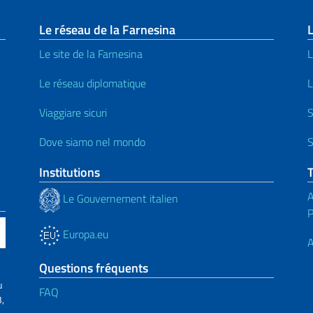
page
Le réseau de la Farnesina
L
Le site de la Farnesina
L
Le réseau diplomatique
L
Viaggiare sicuri
S
Dove siamo nel mondo
S
Institutions
A
Le Gouvernement italien
Europa.eu
A
Questions fréquents
u
FAQ
,