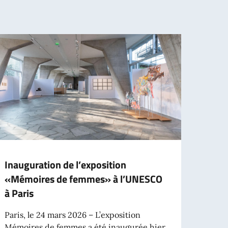
Inauguration de l’exposition
Prix 
«Mémoires de femmes» à l’UNESCO
de «
à Paris
Le 11 
accue
Paris, le 24 mars 2026 – L’exposition
du...
Mémoires de femmes a été inaugurée hier