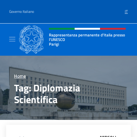
Salta al contenuto
IT
Governo Italiano
Intestazione sito, social e menù
Rappresentanza permanente d’Italia presso
l’UNESCO
Parigi
Il sito ufficiale della Rappresentanza perma
Home
>
Tag:
Diplomazia
Scientifica