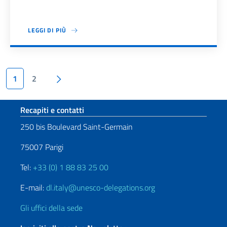
LEGGI DI PIÙ
Paginazione
Pagina succesiva
1
2
Sezione footer
Recapiti e contatti
250 bis Boulevard Saint-Germain
75007 Parigi
Tel:
+33 (0) 1 88 83 25 00
E-mail:
dl.italy@unesco-delegations.org
Gli uffici della sede