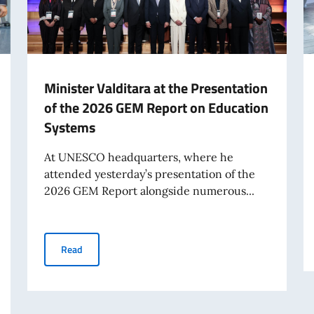
Minister Valditara at the Presentation
of the 2026 GEM Report on Education
Systems
At UNESCO headquarters, where he
attended yesterday’s presentation of the
2026 GEM Report alongside numerous...
Minister Valditara at the Presentation of the 2026 GE
Read
n Representations to OECD and UNESCO organised an event with microproces