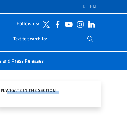
IT
FR
EN
Follow us:
Search on site
Ricerca sito live
 and Press Releases
e on Social Network
NAVIGATE IN THE SECTION