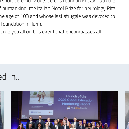
a short ceremony outside this room on Friday 19th the
f humankind: the Italian Nobel Prize for neurology Rita
the age of 103 and whose last struggle was devoted to
 foundation in Turin.
come you all on this event that encompasses all
d in..