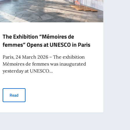
The Exhibition “Mémoires de
Prix 
femmes” Opens at UNESCO in Paris
“A Ye
Paris, 24 March 2026 – The exhibition
On 11
Mémoires de femmes was inaugurated
Paris 
yesterday at UNESCO...
of...
The Exhibition “Mémoires de femmes” Opens at UNESCO in Pari
Read
Re
M Report on Education Systems
sor inventor Federico Faggin