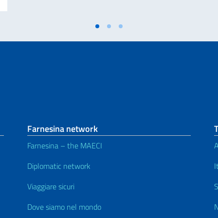
Farnesina network
Farnesina – the MAECI
A
Diplomatic network
I
Viaggiare sicuri
S
Dove siamo nel mondo
N