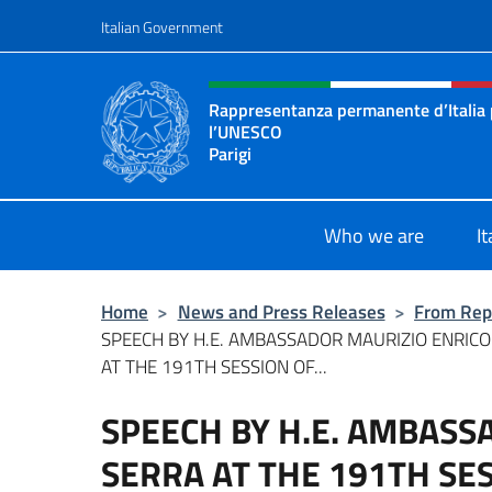
Go to content
Italian Government
Header, social and menu o
Rappresentanza permanente d’Italia
l’UNESCO
Parigi
Il sito ufficiale della Rappresenta
Who we are
I
Home
>
News and Press Releases
>
From Rep
SPEECH BY H.E. AMBASSADOR MAURIZIO ENRICO
AT THE 191TH SESSION OF...
SPEECH BY H.E. AMBASS
SERRA AT THE 191TH SE