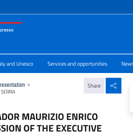
f site
 presso
nza permanente d’Italia presso l’UNESCO Parigi
taly and Unesco
Services and opportunities
News
Shar
resentation
>
Share
 SERRA
ADOR MAURIZIO ENRICO
SSION OF THE EXECUTIVE