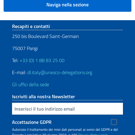
Naviga nella sezione
Sezione footer
Recapiti e contatti
250 bis Boulevard Saint-Germain
75007 Parigi
Tel:
+33 (0) 1 88 83 25 00
E-mail:
dl.italy@unesco-delegations.org
Gli uffici della sede
Iscriviti alla nostra Newsletter
Inserisci la tua email
Accettazione GDPR
Autorizzo il trattamento dei miei dati personali ai sensi del GDPR e del
Decreto Legislativo 30 giugno 2003, n.196
Privacy
Note Legali