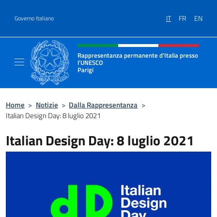
Salta al contenuto
IT
FR
EN
Governo Italiano
Intestazione sito, social e menù
Rappresentanza permanente d’Italia presso
l’UNESCO
Parigi
Il sito ufficiale della Rappresentanza perma
Home
>
Notizie
>
Dalla Rappresentanza
>
Italian Design Day: 8 luglio 2021
Italian Design Day: 8 luglio 2021