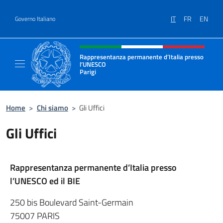
Salta al contenuto
IT
FR
EN
Governo Italiano
Intestazione sito, social e menù
Rappresentanza permanente d’Italia presso
l’UNESCO
Parigi
Il sito ufficiale della Rappresentanza perma
Home
>
Chi siamo
>
Gli Uffici
Gli Uffici
Rappresentanza permanente d’Italia presso
l’UNESCO ed il BIE
250 bis Boulevard Saint-Germain
75007 PARIS